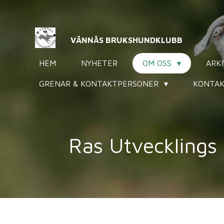
Hoppa
till
huvudinnehållet
VÄNNÄS BRUKSHUNDKLUBB
HEM
NYHETER
OM OSS
ARK
GRENAR & KONTAKTPERSONER
KONTAK
Ras Utvecklings