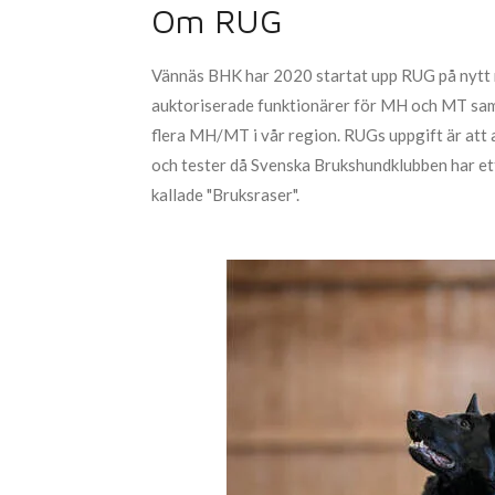
Om RUG
Vännäs BHK har 2020 startat upp RUG på nytt m
auktoriserade funktionärer för MH och MT sam
flera MH/MT i vår region.
RUGs uppgift är att
och tester då Svenska Brukshundklubben har ett
kallade "Bruksraser".