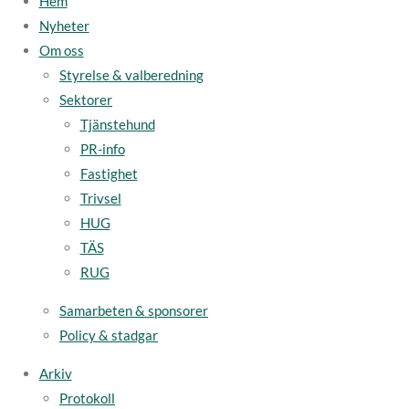
Hem
Nyheter
Om oss
Styrelse & valberedning
Sektorer
Tjänstehund
PR-info
Fastighet
Trivsel
HUG
TÄS
RUG
Samarbeten & sponsorer
Policy & stadgar
Arkiv
Protokoll