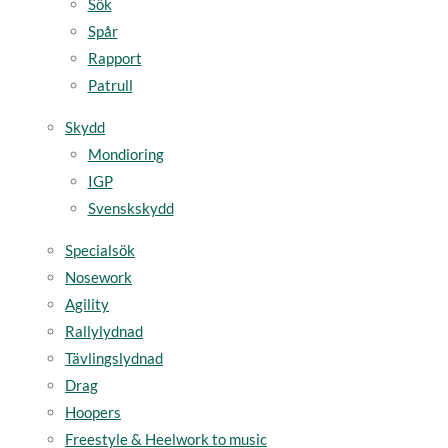
Sök
Spår
Rapport
Patrull
Skydd
Mondioring
IGP
Svenskskydd
Specialsök
Nosework
Agility
Rallylydnad
Tävlingslydnad
Drag
Hoopers
Freestyle & Heelwork to music