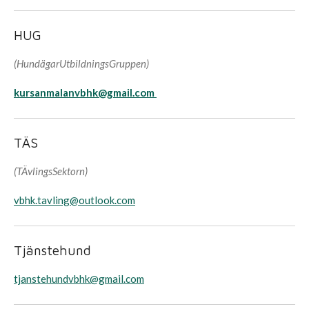
HUG
(HundägarUtbildningsGruppen)
kursanmalanvbhk@gmail.com
TÄS
​(TÄvlingsSektorn)
vbhk.tavling@outlook.com
Tjänstehund
tjanstehundvbhk@gmail.com