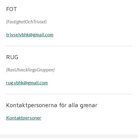
FOT
(FastighetOchTrivsel)
trivselvbhk@gmail.com
RUG
(RasUtvecklingsGruppen)
rug.vbhk@gmail.com
Kontaktpersonerna för alla grenar
Kontaktpersoner