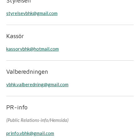
Styrelsen
styrelsevbhk@gmail.com
Kassör
kassorvbhk@hotmail.com
Valberedningen
vbhk.valberedning@gmail.com
PR-info
(Public Relations-info/Hemsida)
​prinfo.vbhk@gmail.com