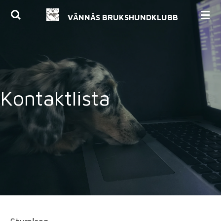
Hoppa
VÄNNÄS BRUKSHUNDKLUBB
till
huvudinnehållet
Kontaktlista