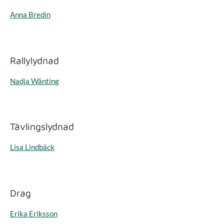
Anna Bredin
Rallylydnad
Nadja Wänting
Tävlingslydnad
Lisa Lindbäck
Drag
Erika Eriksson