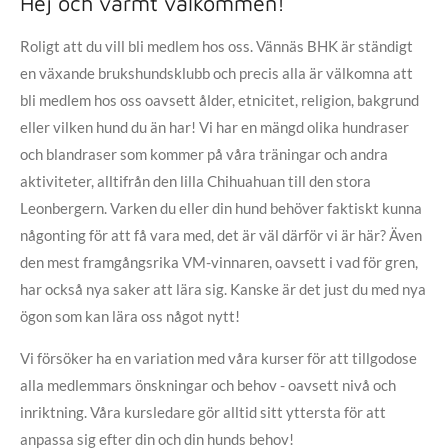
Hej och varmt välkommen!
Roligt att du vill bli medlem hos oss. Vännäs BHK är ständigt
en växande brukshundsklubb och precis alla är välkomna att
bli medlem hos oss oavsett ålder, etnicitet, religion, bakgrund
eller vilken hund du än har! Vi har en mängd olika hundraser
och blandraser som kommer på våra träningar och andra
aktiviteter, alltifrån den lilla Chihuahuan till den stora
Leonbergern. Varken du eller din hund behöver faktiskt kunna
någonting för att få vara med, det är väl därför vi är här? Även
den mest framgångsrika VM-vinnaren, oavsett i vad för gren,
har också nya saker att lära sig. Kanske är det just du med nya
ögon som kan lära oss något nytt!
Vi försöker ha en variation med våra kurser för att tillgodose
alla medlemmars önskningar och behov - oavsett nivå och
inriktning. Våra kursledare gör alltid sitt yttersta för att
anpassa sig efter din och din hunds behov!