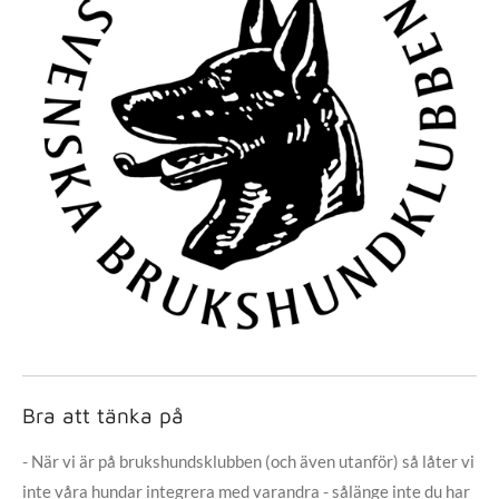
Bra att tänka på
- När vi är på brukshundsklubben (och även utanför) så låter vi
inte våra hundar integrera med varandra - sålänge inte du har