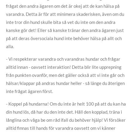
frågat den andra ägaren om det är okej att de kan hälsa på
varandra. Detta är för att minimera skaderisken, även om du
inte tror din hund skulle bita så vet du inte om den andra
kanske gör det! Eller så kanske tränar den andra ägaren just
på att deras översociala hund inte behöver hälsa på allt och
alla.
- Vi respekterar varandra och varandras hundar och frågar
alltid innan - oavsett interaktion! Detta blir lite upprepning
från punkten ovanför, men det gäller också att vi inte går och
hälsar/klappar på andras hundar heller - så länge du återigen
inte frågat ägaren först.
- Koppel på hundarna! Om du inte är helt 100 på att du kan ha
din hund lös, då har du den inte det. Håll den kopplad, träna i
långlina och våga be om råd ifall du behöver hjälp! Vi försöker
alltid finnas till hands för varandra oavsett om vi känner