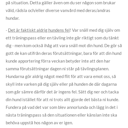
på situation. Detta gäller även om du ser någon som brukar
våld, rädsla och/eller diverse vanvård med deras/andras
hundar.
-
Det är faktiskt aldrig hundens fel
! Var snäll med dig själv om
ett träningspass eller en tävling inte går riktigt som du tänkt
dig - men kom också ihåg att vara snäll mot din hund. De gör så
gott de kan utifrån deras förutsättningar, bara för att din hund
kunde apportering förra veckan betyder inte att den har
samma förutsättningar dagen ni står på tävlingsplanen.
Hundarna gör aldrig något med flit för att vara emot oss, så
skyll inte varken på dig själv eller på hunden de där dagarna
som går sämre därför det är ingens fel. Sätt dig ner och tacka
din hund istället för att ni trots allt gjorde det bästa ni kunde.
Fundera på vad det var som blev annorlunda och lägg in det i
nästa träningspass så den situationen eller känslan inte ska
behöva uppstå hos någon av er igen.