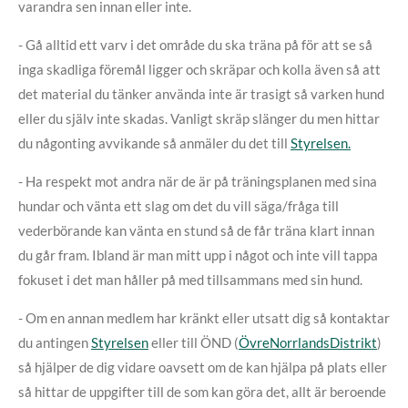
varandra sen innan eller inte.
- Gå alltid ett varv i det område du ska träna på för att se så
inga skadliga föremål ligger och skräpar och kolla även så att
det material du tänker använda inte är trasigt så varken hund
eller du själv inte skadas. Vanligt skräp slänger du men hittar
du någonting avvikande så anmäler du det till
Styrelsen.
- Ha respekt mot andra när de är på träningsplanen med sina
hundar och vänta ett slag om det du vill säga/fråga till
vederbörande kan vänta en stund så de får träna klart innan
du går fram. Ibland är man mitt upp i något och inte vill tappa
fokuset i det man håller på med tillsammans med sin hund.
- Om en annan medlem har kränkt eller utsatt dig så kontaktar
du antingen
Styrelsen
eller till ÖND (
ÖvreNorrlandsDistrikt
)
så hjälper de dig vidare oavsett om de kan hjälpa på plats eller
så hittar de uppgifter till de som kan göra det, allt är beroende