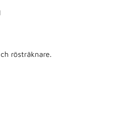
d
och rösträknare.