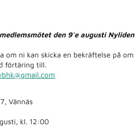
medlemsmötet den 9'e augusti Nyliden
tta om ni kan skicka en bekräftelse på om 
örtäring till.
evbhk@gmail.com
 7, Vännäs
usti, kl. 12:00