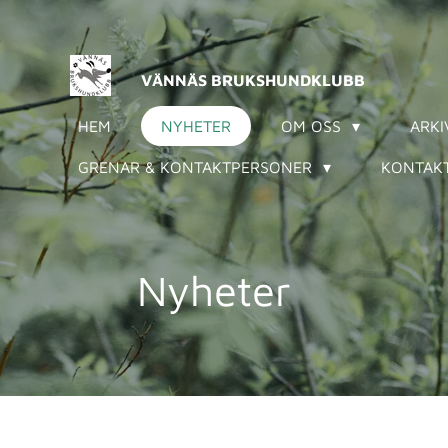
Hoppa
till
huvudinnehållet
VÄNNÄS BRUKSHUNDKLUBB
HEM
NYHETER
OM OSS
ARK
GRENAR & KONTAKTPERSONER
KONTAKT
Nyheter