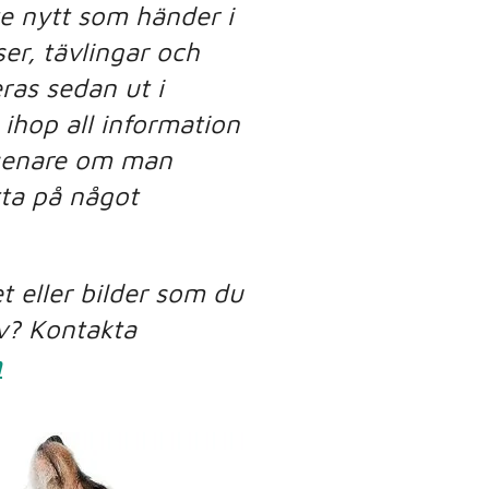
te nytt som händer i
ser, tävlingar och
ras sedan ut i
a ihop all information
a senare om man
itta på något
t eller bilder som du
av? Kontakta
m