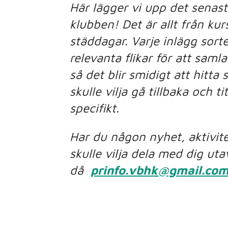
Här lägger vi upp det senas
klubben! Det är allt från kur
städdagar. Varje inlägg sorte
relevanta flikar för att saml
så det blir smidigt att hitt
skulle vilja gå tillbaka och t
specifikt.
Har du någon nyhet, aktivite
skulle vilja dela med dig ut
då
prinfo.vbhk@gmail.co