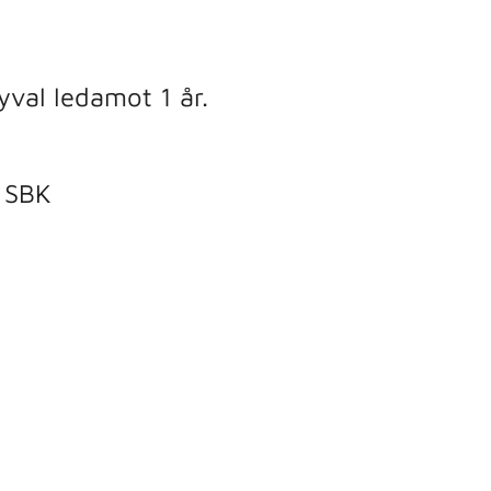
val ledamot 1 år.
m SBK